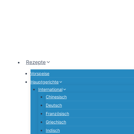
Zum
Inhalt
springen
Rezepte
Vorspeise
Hauptgerichte
International
Chinesisch
Deutsch
Französisch
Griechisch
Indisch
Italienisch
Japanisch
Koreanisch