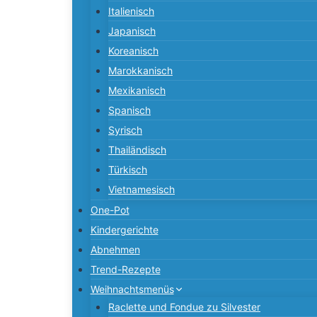
Marokkanisch
Mexikanisch
Spanisch
Syrisch
Thailändisch
Türkisch
Vietnamesisch
One-Pot
Kindergerichte
Abnehmen
Trend-Rezepte
Weihnachtsmenüs
Raclette und Fondue zu Silvester
Besucher-Rezepte
Besucher-Rezept einreichen
Beilagen